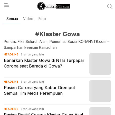
Semua
Video
Foto
koranntb.com
#Klaster Gowa
Penulis: Fikir Seluruh Alam, Pemerhati Sosial KORANNTB.com –
Sampai hari keenam Ramadhan
6 tahun yang lalu
HEADLINE
Benarkah Klaster Gowa di NTB Terpapar
Corona saat Berada di Gowa?
6 tahun yang lalu
HEADLINE
Pasien Corona yang Kabur Dijemput
Semua Tim Medis Perempuan
6 tahun yang lalu
HEADLINE
Pasien Positif Corona Klaster Gowa Asal