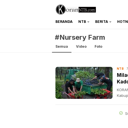
BERANDA
NTB
BERITA
HOTN
koranntb.com
#Nursery Farm
Semua
Video
Foto
NTB
Mila
Kado
KORAN
Kabup
S