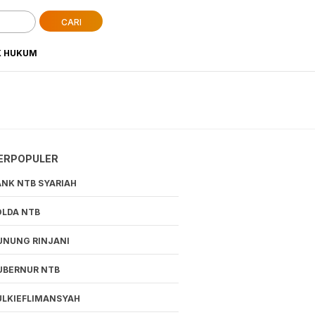
CARI
K HUKUM
ERPOPULER
ANK NTB SYARIAH
OLDA NTB
UNUNG RINJANI
UBERNUR NTB
ULKIEFLIMANSYAH