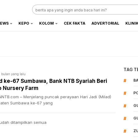
EWS
KEPO
KOLOM
CEK FAKTA
ADVERTORIAL
KLINI
TAG T
7 bulan yang lalu
d ke-67 Sumbawa, Bank NTB Syariah Beri
#
B
 Nursery Farm
#
P
NTB.com – Menjelang puncak perayaan Hari Jadi (Milad)
aten Sumbawa ke-67 yang
#
G
#
G
udah ditampilkan semua
#
Z