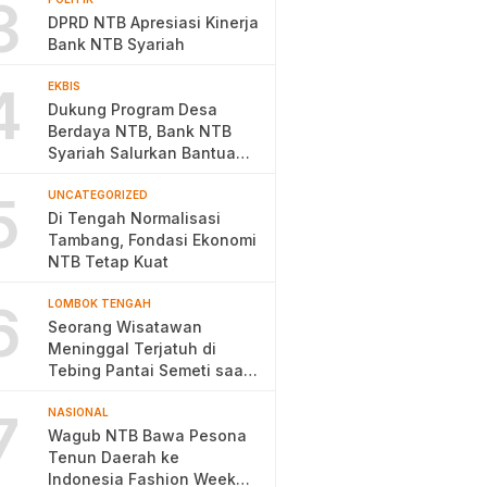
3
DPRD NTB Apresiasi Kinerja
Bank NTB Syariah
4
EKBIS
Dukung Program Desa
Berdaya NTB, Bank NTB
Syariah Salurkan Bantuan
Budidaya Ayam Petelur
5
UNCATEGORIZED
Di Tengah Normalisasi
Tambang, Fondasi Ekonomi
NTB Tetap Kuat
6
LOMBOK TENGAH
Seorang Wisatawan
Meninggal Terjatuh di
Tebing Pantai Semeti saat
Selfie
7
NASIONAL
Wagub NTB Bawa Pesona
Tenun Daerah ke
Indonesia Fashion Week