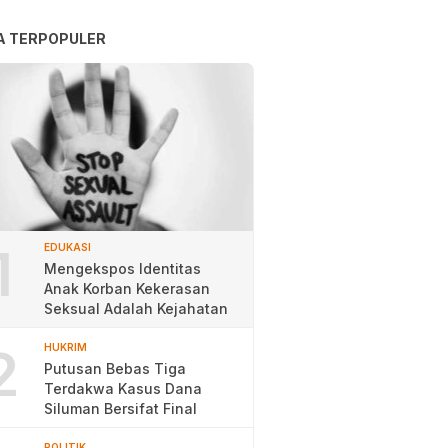
A TERPOPULER
1
EDUKASI
Mengekspos Identitas
Anak Korban Kekerasan
Seksual Adalah Kejahatan
2
HUKRIM
Putusan Bebas Tiga
Terdakwa Kasus Dana
Siluman Bersifat Final
POLITIK