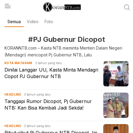
Semua
Video
Foto
koranntb.com
#PJ Gubernur Dicopot
KORANNTB.com – Kasta NTB meminta Menteri Dalam Negeri
(Mendagri) mencopot Pj Gubernur NTB, Lalu
2 tahun yang lalu
KOTA MATARAM
Dinilai Langgar UU, Kasta Minta Mendagri
Copot PJ Gubernur NTB
3 tahun yang lalu
HEADLINE
Tanggapi Rumor Dicopot, Pj Gubernur
NTB: Kan Bisa Kembali Jadi Sekda!
3 tahun yang lalu
HEADLINE
Ribut-ribut Pj Gubernur NTB Dicopot, Ini