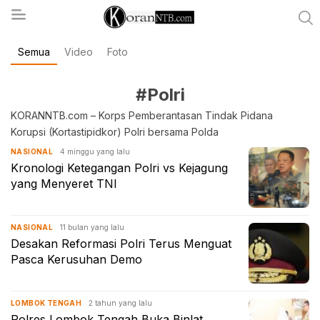
Semua
Video
Foto
koranntb.com
#Polri
KORANNTB.com – Korps Pemberantasan Tindak Pidana
Korupsi (Kortastipidkor) Polri bersama Polda
4 minggu yang lalu
NASIONAL
Kronologi Ketegangan Polri vs Kejagung
yang Menyeret TNI
11 bulan yang lalu
NASIONAL
Desakan Reformasi Polri Terus Menguat
Pasca Kerusuhan Demo
2 tahun yang lalu
LOMBOK TENGAH
Polres Lombok Tengah Buka Binlat