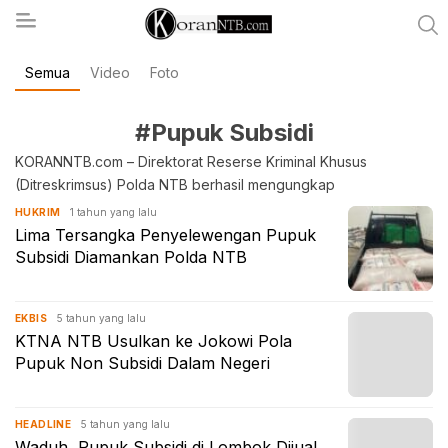
Semua
Video
Foto
koranntb.com
#Pupuk Subsidi
KORANNTB.com – Direktorat Reserse Kriminal Khusus
(Ditreskrimsus) Polda NTB berhasil mengungkap
1 tahun yang lalu
HUKRIM
Lima Tersangka Penyelewengan Pupuk
Subsidi Diamankan Polda NTB
5 tahun yang lalu
EKBIS
KTNA NTB Usulkan ke Jokowi Pola
Pupuk Non Subsidi Dalam Negeri
5 tahun yang lalu
HEADLINE
Waduh, Pupuk Subsidi di Lombok Dijual