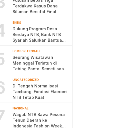
3
Putusan Bebas Tiga
Terdakwa Kasus Dana
Siluman Bersifat Final
4
EKBIS
Dukung Program Desa
Berdaya NTB, Bank NTB
Syariah Salurkan Bantuan
Budidaya Ayam Petelur
5
LOMBOK TENGAH
Seorang Wisatawan
Meninggal Terjatuh di
Tebing Pantai Semeti saat
Selfie
6
UNCATEGORIZED
Di Tengah Normalisasi
Tambang, Fondasi Ekonomi
NTB Tetap Kuat
7
NASIONAL
Wagub NTB Bawa Pesona
Tenun Daerah ke
Indonesia Fashion Week