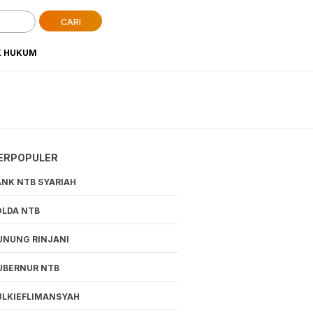
CARI
K HUKUM
ERPOPULER
ANK NTB SYARIAH
OLDA NTB
UNUNG RINJANI
UBERNUR NTB
ULKIEFLIMANSYAH