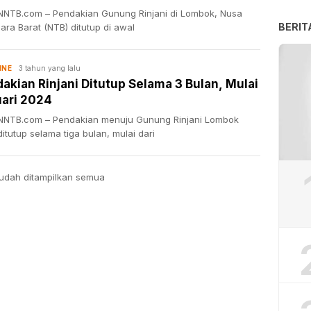
NTB.com – Pendakian Gunung Rinjani di Lombok, Nusa
BERIT
ra Barat (NTB) ditutup di awal
3 tahun yang lalu
INE
akian Rinjani Ditutup Selama 3 Bulan, Mulai
ari 2024
NTB.com – Pendakian menuju Gunung Rinjani Lombok
itutup selama tiga bulan, mulai dari
udah ditampilkan semua