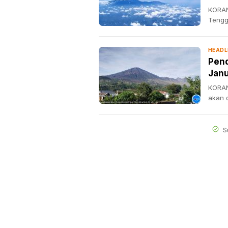
KORAN
Tengga
HEADL
Pend
Janu
KORAN
akan d
S