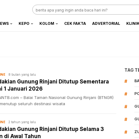
EWS
KEPO
KOLOM
CEK FAKTA
ADVERTORIAL
KLINI
TAG T
8 bulan yang lalu
INE
akian Gunung Rinjani Ditutup Sementara
#
B
i 1 Januari 2026
#
P
NTB.com – Balai Taman Nasional Gunung Rinjani (BTNGR)
 menutup seluruh destinasi wisata
#
G
#
G
2 tahun yang lalu
INE
akian Gunung Rinjani Ditutup Selama 3
#
Z
n di Awal Tahun