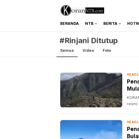
BERANDA
NTB
BERITA
HOTN
koranntb.com
#Rinjani Ditutup
Semua
Video
Foto
HEADL
Pend
Mula
KORAN
resmi
HEADL
Pend
Bula