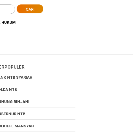
CARI
K HUKUM
ERPOPULER
ANK NTB SYARIAH
OLDA NTB
UNUNG RINJANI
UBERNUR NTB
ULKIEFLIMANSYAH