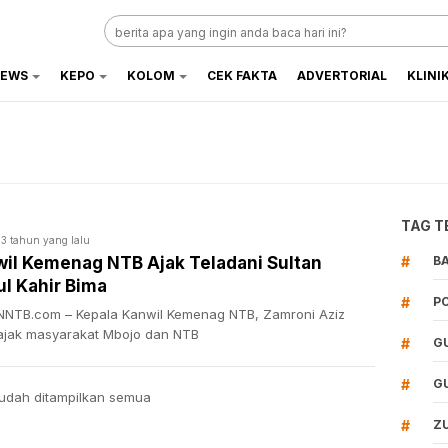
EWS
KEPO
KOLOM
CEK FAKTA
ADVERTORIAL
KLINI
TAG T
3 tahun yang lalu
il Kemenag NTB Ajak Teladani Sultan
#
B
l Kahir Bima
#
P
NTB.com – Kepala Kanwil Kemenag NTB, Zamroni Aziz
jak masyarakat Mbojo dan NTB
#
G
#
G
udah ditampilkan semua
#
Z