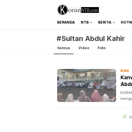
BERANDA
NTB
BERITA
HOTN
koranntb.com
#Sultan Abdul Kahir
Semua
Video
Foto
BIMA
Kanw
Abdu
KORAN
menga
S