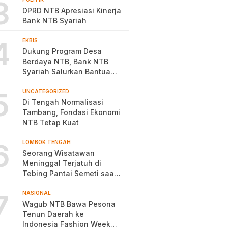
3
DPRD NTB Apresiasi Kinerja
Bank NTB Syariah
4
EKBIS
Dukung Program Desa
Berdaya NTB, Bank NTB
Syariah Salurkan Bantuan
Budidaya Ayam Petelur
5
UNCATEGORIZED
Di Tengah Normalisasi
Tambang, Fondasi Ekonomi
NTB Tetap Kuat
6
LOMBOK TENGAH
Seorang Wisatawan
Meninggal Terjatuh di
Tebing Pantai Semeti saat
Selfie
7
NASIONAL
Wagub NTB Bawa Pesona
Tenun Daerah ke
Indonesia Fashion Week