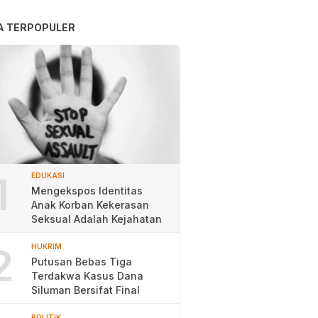
A TERPOPULER
1
EDUKASI
Mengekspos Identitas
Anak Korban Kekerasan
Seksual Adalah Kejahatan
2
HUKRIM
Putusan Bebas Tiga
Terdakwa Kasus Dana
Siluman Bersifat Final
POLITIK