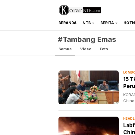
BERANDA
NTB
BERITA
HOTN
koranntb.com
#Tambang Emas
Semua
Video
Foto
LOMBO
15 T
Peru
KORAN
China
HEADL
Labf
Chin