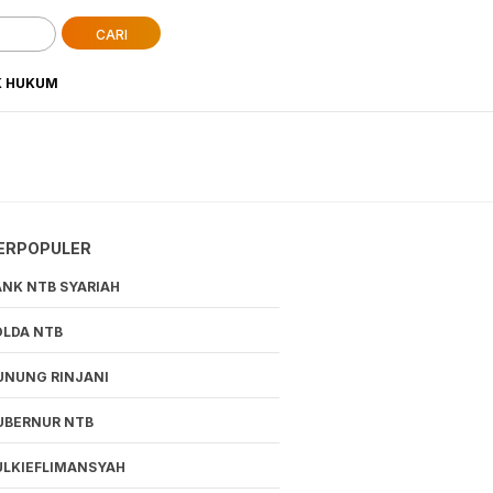
CARI
K HUKUM
ERPOPULER
ANK NTB SYARIAH
OLDA NTB
UNUNG RINJANI
UBERNUR NTB
ULKIEFLIMANSYAH