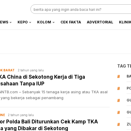
EWS
KEPO
KOLOM
CEK FAKTA
ADVERTORIAL
KLINI
TAG T
2 tahun yang lalu
K BARAT
KA China di Sekotong Kerja di Tiga
#
B
sahaan Tanpa IUP
#
P
NTB.com – Sebanyak 15 tenaga kerja asing atau TKA asal
 yang bekerja sebagai penambang
#
G
#
G
2 tahun yang lalu
INE
or Polda Bali Diturunkan Cek Kamp TKA
#
Z
a yang Dibakar di Sekotong