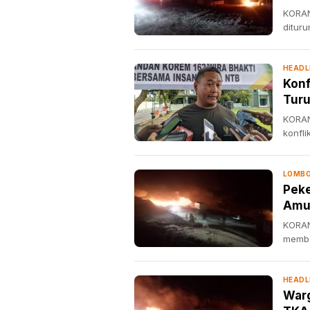
KORAN
ditur
HEADL
Konf
Tur
KORAN
konfli
LOMBO
Peke
Amu
KORAN
memba
HEADL
Warg