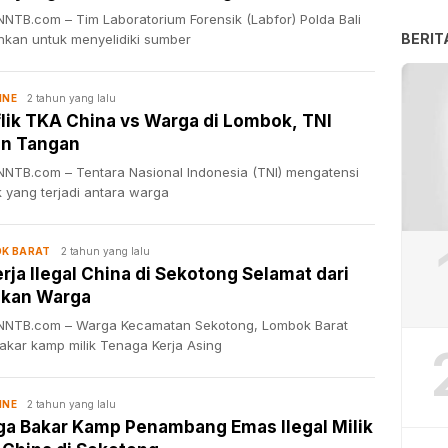
NTB.com – Tim Laboratorium Forensik (Labfor) Polda Bali
BERIT
unkan untuk menyelidiki sumber
2 tahun yang lalu
INE
lik TKA China vs Warga di Lombok, TNI
un Tangan
NTB.com – Tentara Nasional Indonesia (TNI) mengatensi
k yang terjadi antara warga
2 tahun yang lalu
K BARAT
rja Ilegal China di Sekotong Selamat dari
kan Warga
NTB.com – Warga Kecamatan Sekotong, Lombok Barat
kar kamp milik Tenaga Kerja Asing
2 tahun yang lalu
INE
a Bakar Kamp Penambang Emas Ilegal Milik