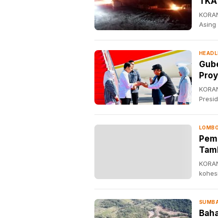
TKA 
KORAN
Asing
HEADL
Gube
Proy
KORAN
Presi
LOMBO
Pemd
Tamb
KORAN
kohes
SUMB
Baha