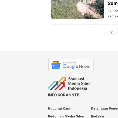
Sum
KORAN
semak
S
INFO KORANNTB
Hubungi Kami
Ketentuan Peng
Pedoman Media Siber
Redaksi