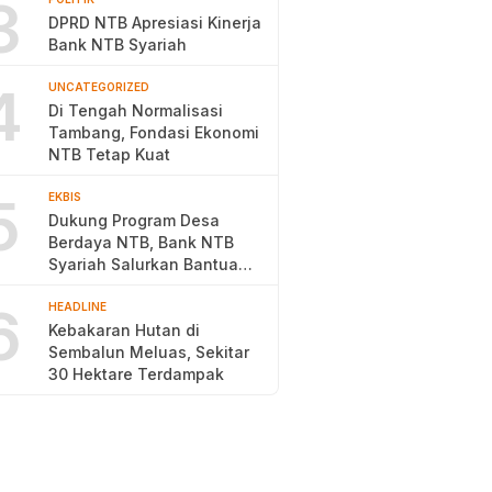
3
DPRD NTB Apresiasi Kinerja
Bank NTB Syariah
4
UNCATEGORIZED
Di Tengah Normalisasi
Tambang, Fondasi Ekonomi
NTB Tetap Kuat
5
EKBIS
Dukung Program Desa
Berdaya NTB, Bank NTB
Syariah Salurkan Bantuan
Budidaya Ayam Petelur
6
HEADLINE
Kebakaran Hutan di
Sembalun Meluas, Sekitar
30 Hektare Terdampak