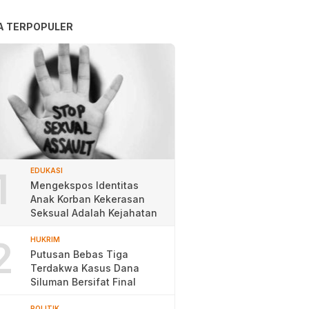
A TERPOPULER
1
EDUKASI
Mengekspos Identitas
Anak Korban Kekerasan
Seksual Adalah Kejahatan
2
HUKRIM
Putusan Bebas Tiga
Terdakwa Kasus Dana
Siluman Bersifat Final
POLITIK