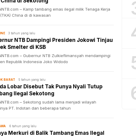
China di Sekotong
NTB.com – Kamp tambang emas ilegal milik Tenaga Kerja
 (TKA) China di di kawasan
3 tahun yang lalu
INE
rnur NTB Dampingi Presiden Jokowi Tinjau
ek Smelter di KSB
NTB.com – Gubernur NTB Zulkieflimansyah mendampingi
den Republik Indonesia Joko Widodo
5 tahun yang lalu
K BARAT
a Lobar Disebut Tak Punya Nyali Tutup
ang Ilegal Sekotong
NTB.com – Sekotong sudah lama menjadi wilayah
inya PT. Indotan dan beberapa tahun
6 tahun yang lalu
AWA
ya Merkuri di Balik Tambang Emas Ilegal