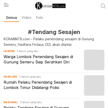
Semua
Video
Foto
koranntb.com
#Tendang Sesajen
KORANNTB.com – Pelaku penendang sesajen di Gunung
Semeru, Hadfana Firdaus (32) akan diantar
5 tahun yang lalu
HUKRIM
Warga Lombok Penendang Sesajen di
Gunung Semeru Siap Serahkan Diri
5 tahun yang lalu
HEADLINE
Rumah Pelaku Penendang Sesajen di
Lombok Timur Didatangi Polisi
5 tahun yang lalu
NASIONAL
Pelaku Tendang Sesajen di Gunung