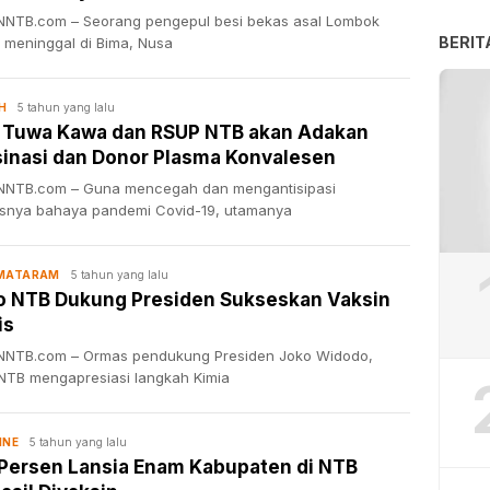
NTB.com – Seorang pengepul besi bekas asal Lombok
BERIT
, meninggal di Bima, Nusa
5 tahun yang lalu
H
 Tuwa Kawa dan RSUP NTB akan Adakan
inasi dan Donor Plasma Konvalesen
NTB.com – Guna mencegah dan mengantisipasi
snya bahaya pandemi Covid-19, utamanya
5 tahun yang lalu
 MATARAM
o NTB Dukung Presiden Sukseskan Vaksin
is
NTB.com – Ormas pendukung Presiden Joko Widodo,
 NTB mengapresiasi langkah Kimia
5 tahun yang lalu
INE
Persen Lansia Enam Kabupaten di NTB