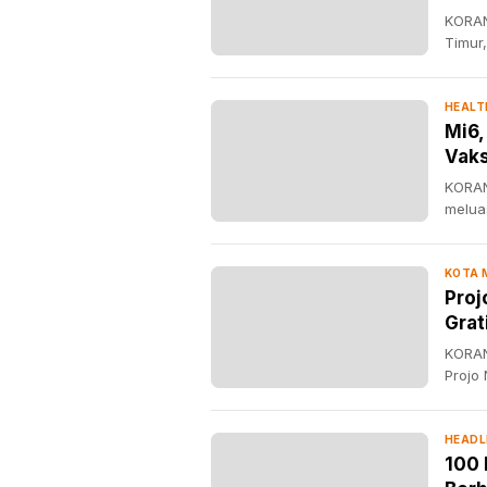
KORAN
Timur
HEALT
Mi6,
Vaks
KORAN
melua
KOTA
Proj
Grat
KORAN
Projo
HEADL
100 