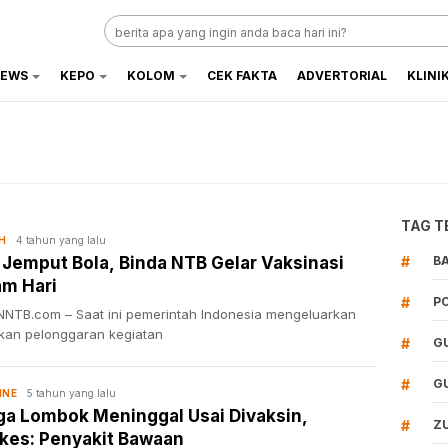
EWS
KEPO
KOLOM
CEK FAKTA
ADVERTORIAL
KLINI
TAG T
4 tahun yang lalu
H
 Jemput Bola, Binda NTB Gelar Vaksinasi
#
B
m Hari
#
P
NTB.com – Saat ini pemerintah Indonesia mengeluarkan
akan pelonggaran kegiatan
#
G
#
G
5 tahun yang lalu
INE
a Lombok Meninggal Usai Divaksin,
#
Z
kes: Penyakit Bawaan