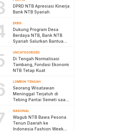
3
DPRD NTB Apresiasi Kinerja
Bank NTB Syariah
4
EKBIS
Dukung Program Desa
Berdaya NTB, Bank NTB
Syariah Salurkan Bantuan
Budidaya Ayam Petelur
5
UNCATEGORIZED
Di Tengah Normalisasi
Tambang, Fondasi Ekonomi
NTB Tetap Kuat
6
LOMBOK TENGAH
Seorang Wisatawan
Meninggal Terjatuh di
Tebing Pantai Semeti saat
Selfie
7
NASIONAL
Wagub NTB Bawa Pesona
Tenun Daerah ke
Indonesia Fashion Week