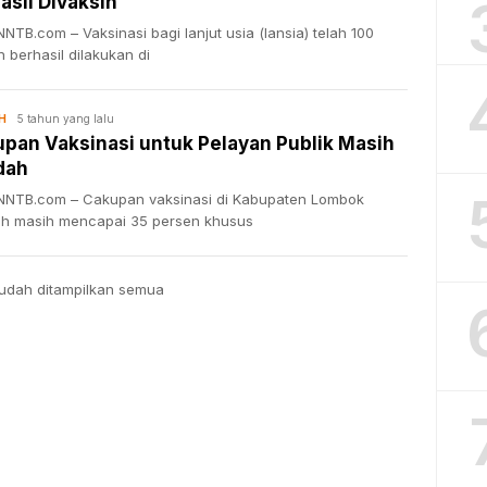
asil Divaksin
TB.com – Vaksinasi bagi lanjut usia (lansia) telah 100
 berhasil dilakukan di
5 tahun yang lalu
H
pan Vaksinasi untuk Pelayan Publik Masih
dah
NTB.com – Cakupan vaksinasi di Kabupaten Lombok
h masih mencapai 35 persen khusus
udah ditampilkan semua