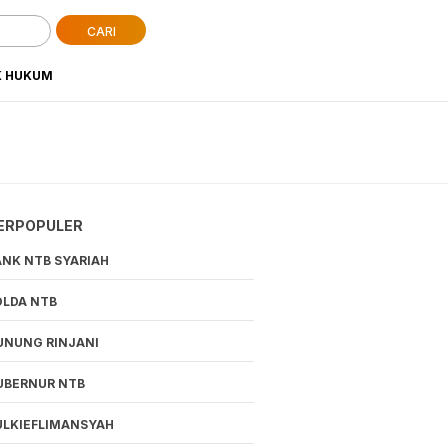
CARI
K HUKUM
ERPOPULER
ANK NTB SYARIAH
OLDA NTB
UNUNG RINJANI
UBERNUR NTB
ULKIEFLIMANSYAH