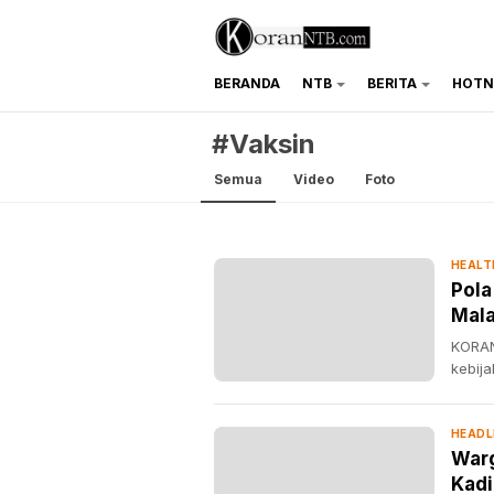
BERANDA
NTB
BERITA
HOTN
koranntb.com
#Vaksin
Semua
Video
Foto
HEALT
Pola
Mala
KORAN
kebij
HEADL
Warg
Kadi