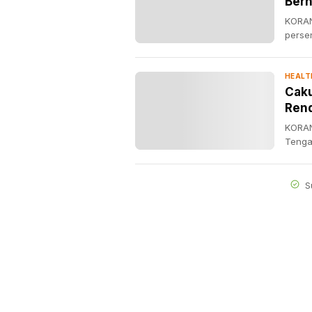
Berh
KORANN
persen
HEALT
Caku
Ren
KORAN
Tenga
S