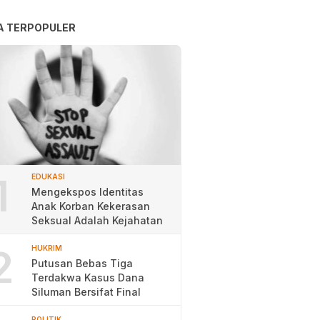
A TERPOPULER
1
EDUKASI
Mengekspos Identitas
Anak Korban Kekerasan
Seksual Adalah Kejahatan
2
HUKRIM
Putusan Bebas Tiga
Terdakwa Kasus Dana
Siluman Bersifat Final
POLITIK