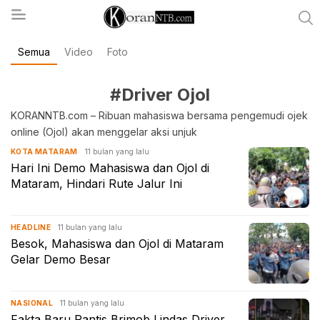
Semua
Video
Foto
koranntb.com
#Driver Ojol
KORANNTB.com – Ribuan mahasiswa bersama pengemudi ojek
online (Ojol) akan menggelar aksi unjuk
11 bulan yang lalu
KOTA MATARAM
Hari Ini Demo Mahasiswa dan Ojol di
Mataram, Hindari Rute Jalur Ini
11 bulan yang lalu
HEADLINE
Besok, Mahasiswa dan Ojol di Mataram
Gelar Demo Besar
11 bulan yang lalu
NASIONAL
Fakta Baru Rantis Brimob Lindas Driver