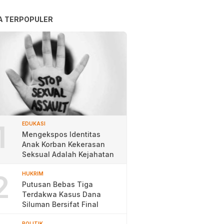
A TERPOPULER
1
EDUKASI
Mengekspos Identitas
Anak Korban Kekerasan
Seksual Adalah Kejahatan
2
HUKRIM
Putusan Bebas Tiga
Terdakwa Kasus Dana
Siluman Bersifat Final
POLITIK