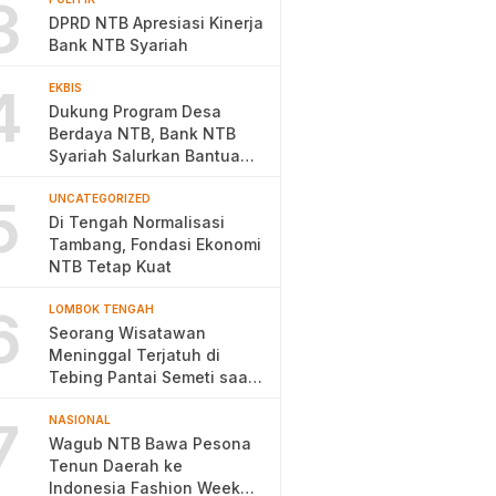
3
DPRD NTB Apresiasi Kinerja
Bank NTB Syariah
4
EKBIS
Dukung Program Desa
Berdaya NTB, Bank NTB
Syariah Salurkan Bantuan
Budidaya Ayam Petelur
5
UNCATEGORIZED
Di Tengah Normalisasi
Tambang, Fondasi Ekonomi
NTB Tetap Kuat
6
LOMBOK TENGAH
Seorang Wisatawan
Meninggal Terjatuh di
Tebing Pantai Semeti saat
Selfie
7
NASIONAL
Wagub NTB Bawa Pesona
Tenun Daerah ke
Indonesia Fashion Week