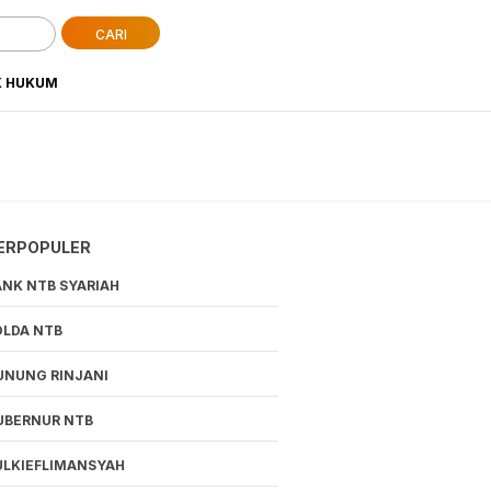
CARI
K HUKUM
ERPOPULER
ANK NTB SYARIAH
OLDA NTB
UNUNG RINJANI
UBERNUR NTB
ULKIEFLIMANSYAH