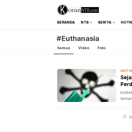
BERANDA
NTB
BERITA
HOTN
koranntb.com
#Euthanasia
Semua
Video
Foto
HISTO
Seja
Perd
KORAN
tenta
S