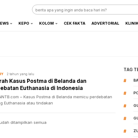
EWS
KEPO
KOLOM
CEK FAKTA
ADVERTORIAL
KLINI
TAG T
2 tahun yang lalu
RY
rah Kasus Postma di Belanda dan
#
B
ebatan Euthanasia di Indonesia
#
P
NTB.com – Kasus Postma di Belanda memicu perdebatan
ng Euthanasia atau tindakan
#
G
#
G
udah ditampilkan semua
#
Z