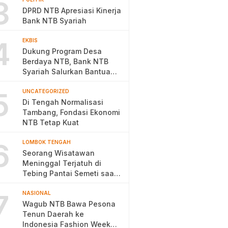
3
DPRD NTB Apresiasi Kinerja
Bank NTB Syariah
4
EKBIS
Dukung Program Desa
Berdaya NTB, Bank NTB
Syariah Salurkan Bantuan
Budidaya Ayam Petelur
5
UNCATEGORIZED
Di Tengah Normalisasi
Tambang, Fondasi Ekonomi
NTB Tetap Kuat
6
LOMBOK TENGAH
Seorang Wisatawan
Meninggal Terjatuh di
Tebing Pantai Semeti saat
Selfie
7
NASIONAL
Wagub NTB Bawa Pesona
Tenun Daerah ke
Indonesia Fashion Week