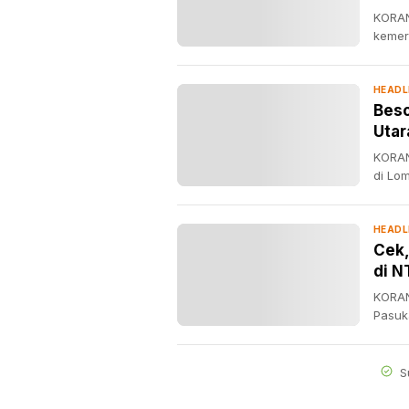
KORAN
kemer
HEADL
Beso
Utar
KORAN
di Lo
HEADL
Cek,
di N
KORAN
Pasuk
S