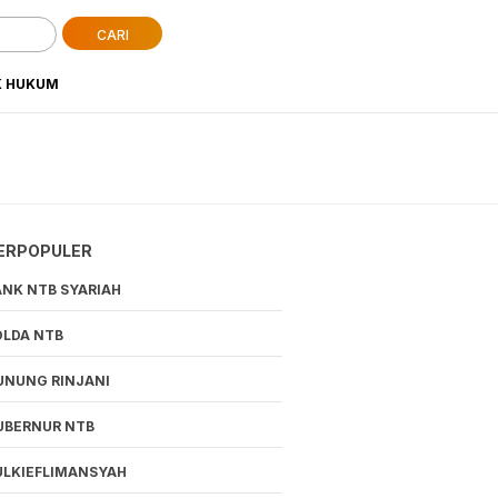
CARI
K HUKUM
ERPOPULER
ANK NTB SYARIAH
OLDA NTB
UNUNG RINJANI
UBERNUR NTB
ULKIEFLIMANSYAH