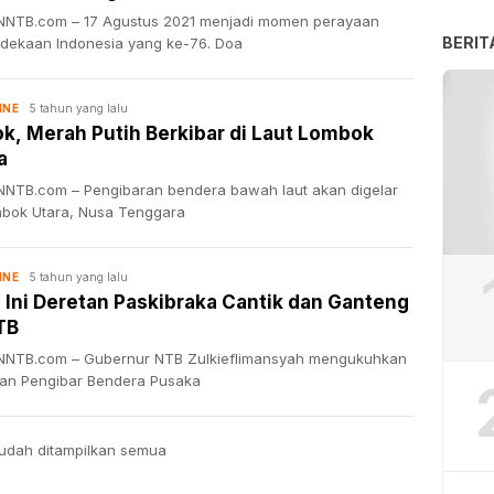
NTB.com – 17 Agustus 2021 menjadi momen perayaan
BERIT
dekaan Indonesia yang ke-76. Doa
5 tahun yang lalu
INE
k, Merah Putih Berkibar di Laut Lombok
a
NTB.com – Pengibaran bendera bawah laut akan digelar
mbok Utara, Nusa Tenggara
5 tahun yang lalu
INE
 Ini Deretan Paskibraka Cantik dan Ganteng
TB
NTB.com – Gubernur NTB Zulkieflimansyah mengukuhkan
an Pengibar Bendera Pusaka
udah ditampilkan semua