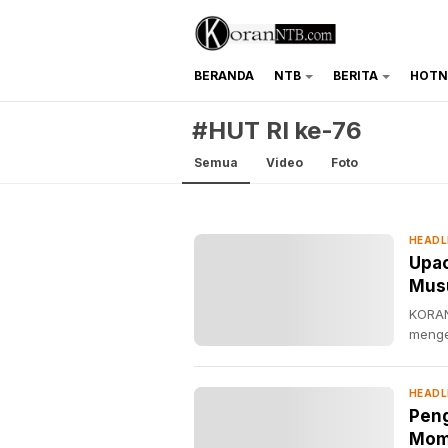
BERANDA
NTB
BERITA
HOTN
koranntb.com
#HUT RI ke-76
Semua
Video
Foto
HEADL
Upac
Musu
KORAN
menge
HEADL
Peng
Mome