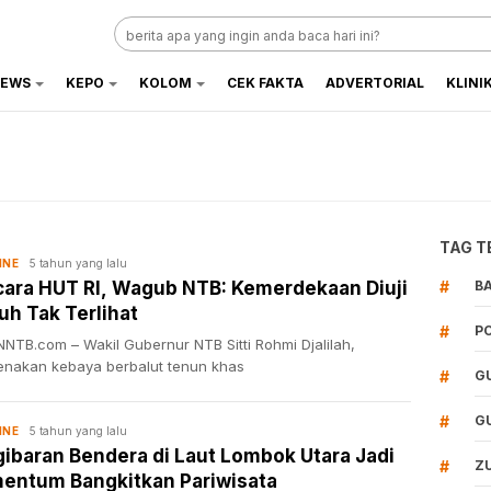
EWS
KEPO
KOLOM
CEK FAKTA
ADVERTORIAL
KLINI
TAG T
5 tahun yang lalu
INE
ara HUT RI, Wagub NTB: Kemerdekaan Diuji
#
B
h Tak Terlihat
#
P
NTB.com – Wakil Gubernur NTB Sitti Rohmi Djalilah,
nakan kebaya berbalut tenun khas
#
G
#
G
5 tahun yang lalu
INE
ibaran Bendera di Laut Lombok Utara Jadi
#
Z
ntum Bangkitkan Pariwisata