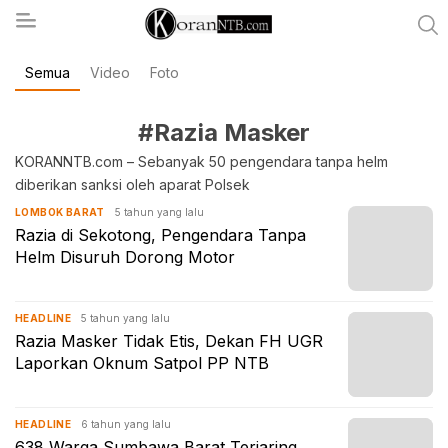
Semua
Video
Foto
koranntb.com
#Razia Masker
KORANNTB.com – Sebanyak 50 pengendara tanpa helm
diberikan sanksi oleh aparat Polsek
5 tahun yang lalu
LOMBOK BARAT
Razia di Sekotong, Pengendara Tanpa
Helm Disuruh Dorong Motor
5 tahun yang lalu
HEADLINE
Razia Masker Tidak Etis, Dekan FH UGR
Laporkan Oknum Satpol PP NTB
6 tahun yang lalu
HEADLINE
638 Warga Sumbawa Barat Terjaring