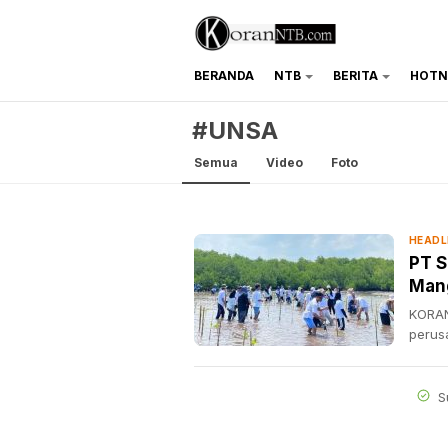
BERANDA
NTB
BERITA
HOTN
koranntb.com
#UNSA
Semua
Video
Foto
HEADL
PT 
Man
KORAN
perus
S