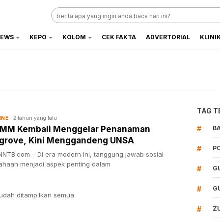
EWS
KEPO
KOLOM
CEK FAKTA
ADVERTORIAL
KLINI
TAG T
2 tahun yang lalu
INE
SMM Kembali Menggelar Penanaman
#
B
grove, Kini Menggandeng UNSA
#
P
NTB.com – Di era modern ini, tanggung jawab sosial
ahaan menjadi aspek penting dalam
#
G
#
G
udah ditampilkan semua
#
Z