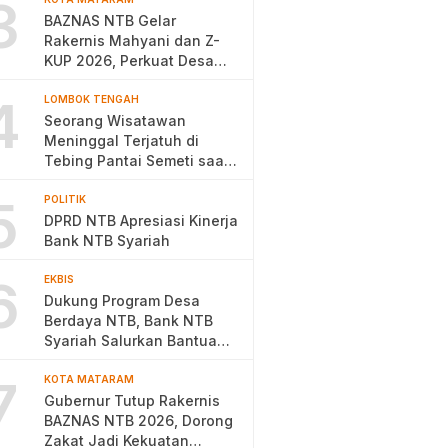
3
BAZNAS NTB Gelar
Rakernis Mahyani dan Z-
KUP 2026, Perkuat Desa
Berdaya
4
LOMBOK TENGAH
Seorang Wisatawan
Meninggal Terjatuh di
Tebing Pantai Semeti saat
Selfie
5
POLITIK
DPRD NTB Apresiasi Kinerja
Bank NTB Syariah
6
EKBIS
Dukung Program Desa
Berdaya NTB, Bank NTB
Syariah Salurkan Bantuan
Budidaya Ayam Petelur
7
KOTA MATARAM
Gubernur Tutup Rakernis
BAZNAS NTB 2026, Dorong
Zakat Jadi Kekuatan