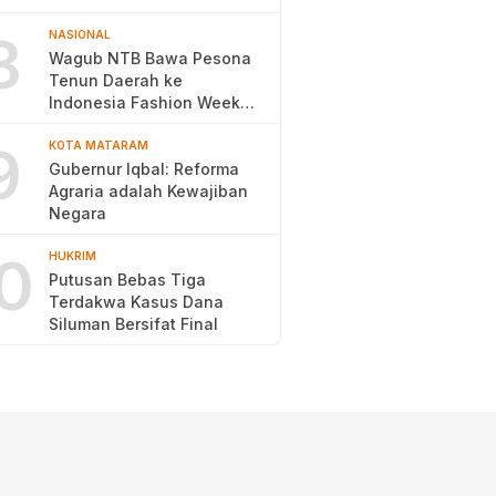
Pengentasan Kemiskinan
8
NASIONAL
Wagub NTB Bawa Pesona
Tenun Daerah ke
Indonesia Fashion Week
2026
9
KOTA MATARAM
Gubernur Iqbal: Reforma
Agraria adalah Kewajiban
Negara
0
HUKRIM
Putusan Bebas Tiga
Terdakwa Kasus Dana
Siluman Bersifat Final