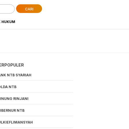
CARI
K HUKUM
ERPOPULER
ANK NTB SYARIAH
OLDA NTB
UNUNG RINJANI
UBERNUR NTB
ULKIEFLIMANSYAH