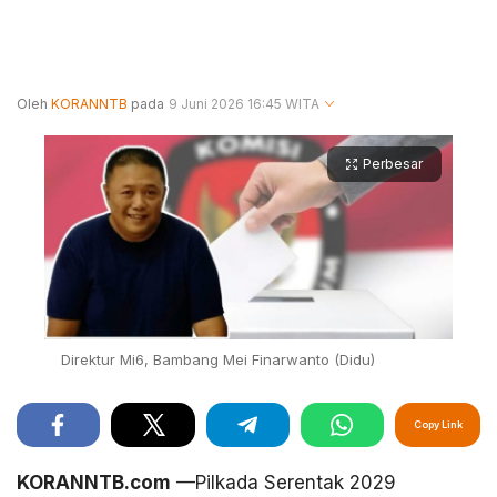
Oleh
KORANNTB
pada
9 Juni 2026 16:45 WITA
Perbesar
Direktur Mi6, Bambang Mei Finarwanto (Didu)
Copy Link
KORANNTB.com
—Pilkada Serentak 2029