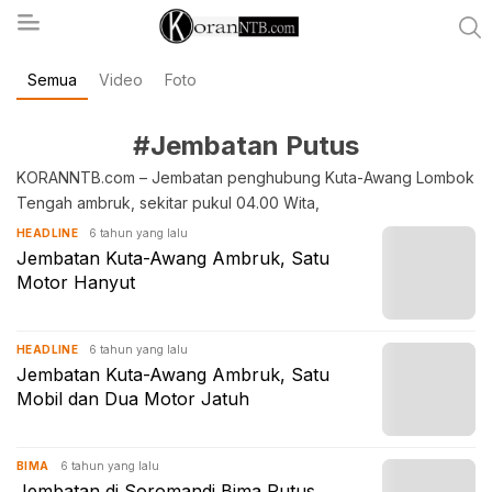
Semua
Video
Foto
koranntb.com
#Jembatan Putus
KORANNTB.com – Jembatan penghubung Kuta-Awang Lombok
Tengah ambruk, sekitar pukul 04.00 Wita,
6 tahun yang lalu
HEADLINE
Jembatan Kuta-Awang Ambruk, Satu
Motor Hanyut
6 tahun yang lalu
HEADLINE
Jembatan Kuta-Awang Ambruk, Satu
Mobil dan Dua Motor Jatuh
6 tahun yang lalu
BIMA
Jembatan di Soromandi Bima Putus