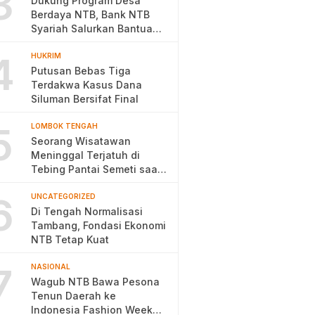
3
Dukung Program Desa
Berdaya NTB, Bank NTB
Syariah Salurkan Bantuan
Budidaya Ayam Petelur
4
HUKRIM
Putusan Bebas Tiga
Terdakwa Kasus Dana
Siluman Bersifat Final
5
LOMBOK TENGAH
Seorang Wisatawan
Meninggal Terjatuh di
Tebing Pantai Semeti saat
Selfie
6
UNCATEGORIZED
Di Tengah Normalisasi
Tambang, Fondasi Ekonomi
NTB Tetap Kuat
7
NASIONAL
Wagub NTB Bawa Pesona
Tenun Daerah ke
Indonesia Fashion Week