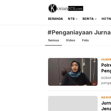
BERANDA
NTB
BERITA
HOTN
koranntb.com
#Penganiayaan Jurnal
Semua
Video
Foto
HUKRI
Polr
Peng
KORAN
penga
NASIO
Jurn
Jen