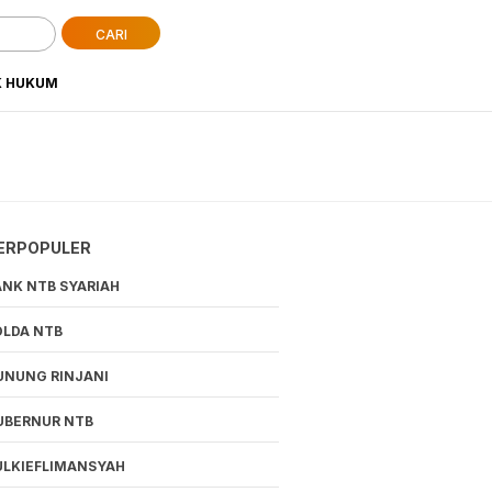
CARI
K HUKUM
ERPOPULER
ANK NTB SYARIAH
OLDA NTB
UNUNG RINJANI
UBERNUR NTB
ULKIEFLIMANSYAH