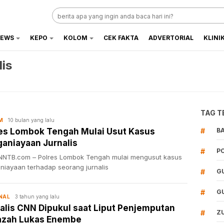
EWS
KEPO
KOLOM
CEK FAKTA
ADVERTORIAL
KLINI
is
TAG T
10 bulan yang lalu
M
es Lombok Tengah Mulai Usut Kasus
#
B
aniayaan Jurnalis
#
P
NTB.com – Polres Lombok Tengah mulai mengusut kasus
niayaan terhadap seorang jurnalis
#
G
#
G
3 tahun yang lalu
NAL
alis CNN Dipukul saat Liput Penjemputan
#
Z
azah Lukas Enembe