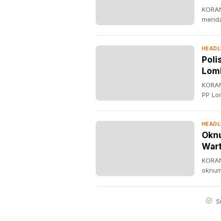
KORAN
menda
HEADL
Poli
Lom
KORAN
PP Lo
HEADL
Oknu
War
KORAN
oknum
S