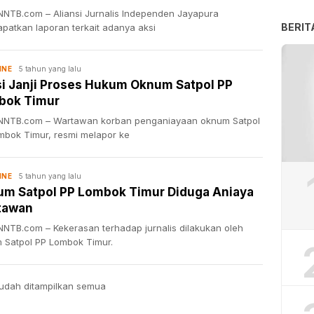
NTB.com – Aliansi Jurnalis Independen Jayapura
BERIT
patkan laporan terkait adanya aksi
5 tahun yang lalu
INE
si Janji Proses Hukum Oknum Satpol PP
bok Timur
NTB.com – Wartawan korban penganiayaan oknum Satpol
mbok Timur, resmi melapor ke
5 tahun yang lalu
INE
m Satpol PP Lombok Timur Diduga Aniaya
tawan
NTB.com – Kekerasan terhadap jurnalis dilakukan oleh
 Satpol PP Lombok Timur.
udah ditampilkan semua