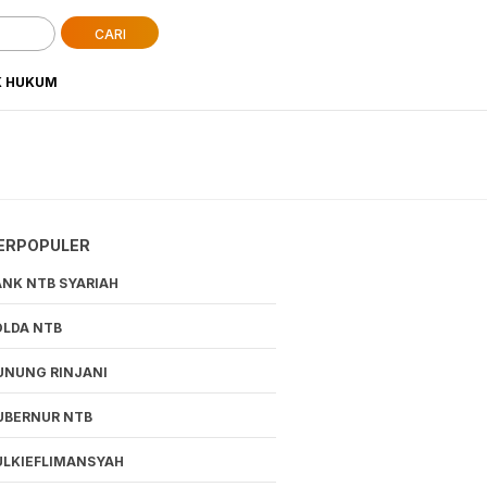
CARI
K HUKUM
ERPOPULER
ANK NTB SYARIAH
OLDA NTB
UNUNG RINJANI
UBERNUR NTB
ULKIEFLIMANSYAH