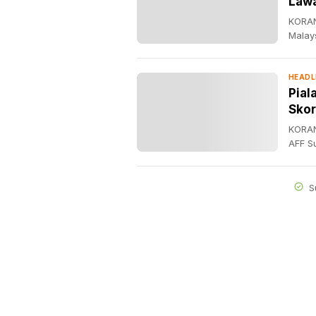
Lawa
KORAN
Malay
HEADL
Pial
Skor
KORAN
AFF S
S