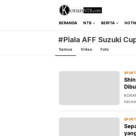
BERANDA
NTB
BERITA
HOTN
koranntb.com
#Piala AFF Suzuki Cu
Semua
Video
Foto
SPORT
Shin
Dib
KORAN
kecew
SPORT
Sepa
yan