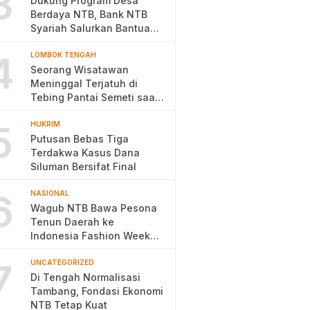
3
Dukung Program Desa
Berdaya NTB, Bank NTB
Syariah Salurkan Bantuan
Budidaya Ayam Petelur
4
LOMBOK TENGAH
Seorang Wisatawan
Meninggal Terjatuh di
Tebing Pantai Semeti saat
Selfie
5
HUKRIM
Putusan Bebas Tiga
Terdakwa Kasus Dana
Siluman Bersifat Final
6
NASIONAL
Wagub NTB Bawa Pesona
Tenun Daerah ke
Indonesia Fashion Week
2026
7
UNCATEGORIZED
Di Tengah Normalisasi
Tambang, Fondasi Ekonomi
NTB Tetap Kuat