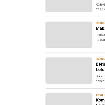
KORAN
2020 
HEADL
Maka
KORAN
kedua 
HEADL
Berl
Lolo
Hujan
semifi
SPORT
Kome