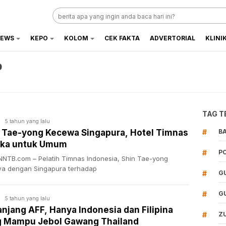
EWS
KEPO
KOLOM
CEK FAKTA
ADVERTORIAL
KLINI
p
TAG T
5 tahun yang lalu
 Tae-yong Kecewa Singapura, Hotel Timnas
#
B
uka untuk Umum
#
P
NTB.com – Pelatih Timnas Indonesia, Shin Tae-yong
a dengan Singapura terhadap
#
G
#
G
5 tahun yang lalu
njang AFF, Hanya Indonesia dan Filipina
#
Z
g Mampu Jebol Gawang Thailand