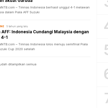
n Skuat Garuda
NTB.com – Timnas Indonesia berhasil unggul 4-1 melawan
sia dalam Piala AFF Suzuki
5 tahun yang lalu
INE
a AFF: Indonesia Cundangi Malaysia dengan
 4-1
NTB.com – Timnas Indonesia lolos menuju semifinal Piala
uzuki Cup 2020 setelah
udah ditampilkan semua