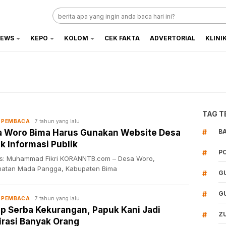
EWS
KEPO
KOLOM
CEK FAKTA
ADVERTORIAL
KLINI
TAG T
7 tahun yang lalu
 PEMBACA
 Woro Bima Harus Gunakan Website Desa
#
B
k Informasi Publik
#
P
is: Muhammad Fikri KORANNTB.com – Desa Woro,
atan Mada Pangga, Kabupaten Bima
#
G
#
G
7 tahun yang lalu
 PEMBACA
p Serba Kekurangan, Papuk Kani Jadi
#
Z
irasi Banyak Orang