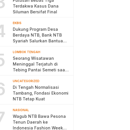
3
Putusan Bebas Tiga
Terdakwa Kasus Dana
Siluman Bersifat Final
4
EKBIS
Dukung Program Desa
Berdaya NTB, Bank NTB
Syariah Salurkan Bantuan
Budidaya Ayam Petelur
5
LOMBOK TENGAH
Seorang Wisatawan
Meninggal Terjatuh di
Tebing Pantai Semeti saat
Selfie
6
UNCATEGORIZED
Di Tengah Normalisasi
Tambang, Fondasi Ekonomi
NTB Tetap Kuat
7
NASIONAL
Wagub NTB Bawa Pesona
Tenun Daerah ke
Indonesia Fashion Week