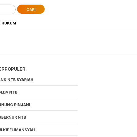
CARI
K HUKUM
ERPOPULER
ANK NTB SYARIAH
OLDA NTB
UNUNG RINJANI
UBERNUR NTB
ULKIEFLIMANSYAH