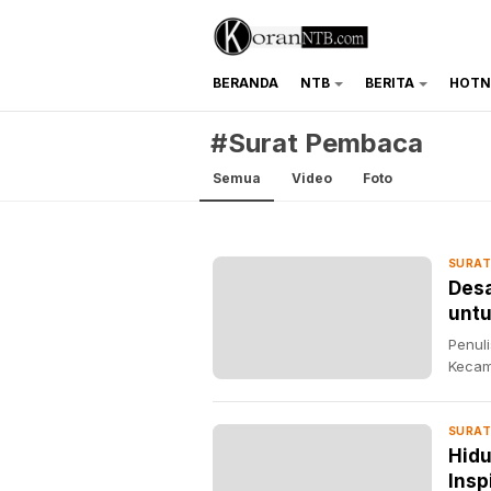
BERANDA
NTB
BERITA
HOTN
koranntb.com
#Surat Pembaca
Semua
Video
Foto
SURAT
Desa
untu
Penul
Kecam
SURAT
Hidu
Insp