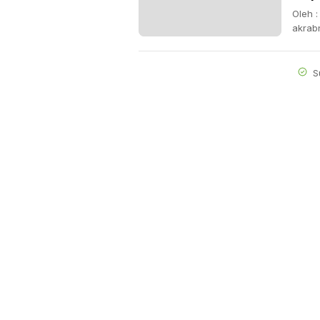
Oleh 
akrab
S