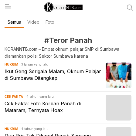
Semua
Video
Foto
koranntb.com
#Teror Panah
KORANNTB.com – Empat oknum pelajar SMP di Sumbawa
diamankan polisi Sektor Sumbawa karena
3 tahun yang lalu
HUKRIM
Ikut Geng Serigala Malam, Oknum Pelajar
di Sumbawa Ditangkap
4 tahun yang lalu
CEK FAKTA
Cek Fakta: Foto Korban Panah di
Mataram, Ternyata Hoax
4 tahun yang lalu
HUKRIM
Dua Pria Tak Dikenal Panah Seorang