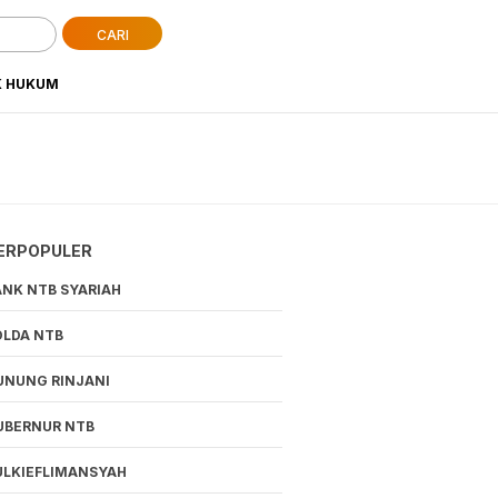
CARI
K HUKUM
ERPOPULER
ANK NTB SYARIAH
OLDA NTB
UNUNG RINJANI
UBERNUR NTB
ULKIEFLIMANSYAH