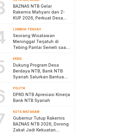
3
BAZNAS NTB Gelar
Rakernis Mahyani dan Z-
KUP 2026, Perkuat Desa
Berdaya
4
LOMBOK TENGAH
Seorang Wisatawan
Meninggal Terjatuh di
Tebing Pantai Semeti saat
Selfie
5
EKBIS
Dukung Program Desa
Berdaya NTB, Bank NTB
Syariah Salurkan Bantuan
Budidaya Ayam Petelur
6
POLITIK
DPRD NTB Apresiasi Kinerja
Bank NTB Syariah
7
KOTA MATARAM
Gubernur Tutup Rakernis
BAZNAS NTB 2026, Dorong
Zakat Jadi Kekuatan