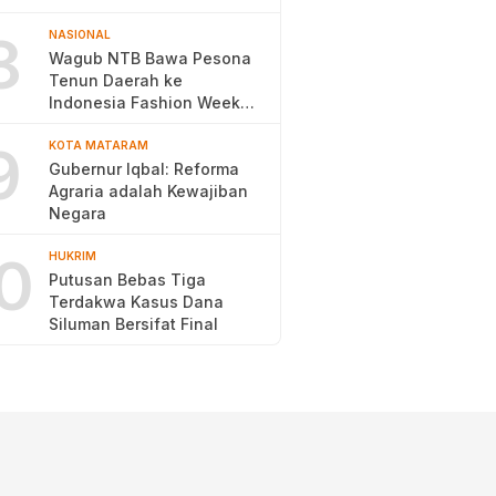
Pengentasan Kemiskinan
8
NASIONAL
Wagub NTB Bawa Pesona
Tenun Daerah ke
Indonesia Fashion Week
2026
9
KOTA MATARAM
Gubernur Iqbal: Reforma
Agraria adalah Kewajiban
Negara
0
HUKRIM
Putusan Bebas Tiga
Terdakwa Kasus Dana
Siluman Bersifat Final