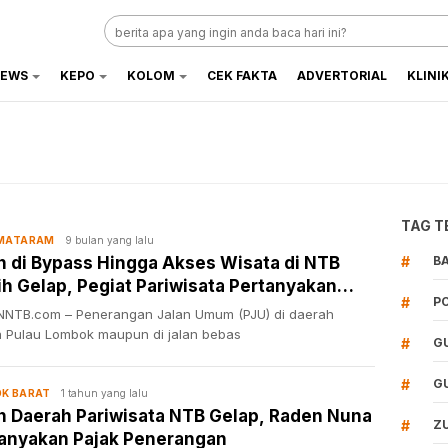
EWS
KEPO
KOLOM
CEK FAKTA
ADVERTORIAL
KLINI
TAG T
9 bulan yang lalu
 MATARAM
n di Bypass Hingga Akses Wisata di NTB
#
B
h Gelap, Pegiat Pariwisata Pertanyakan
#
P
ek PJU
NTB.com – Penerangan Jalan Umum (PJU) di daerah
a Pulau Lombok maupun di jalan bebas
#
G
#
G
1 tahun yang lalu
K BARAT
n Daerah Pariwisata NTB Gelap, Raden Nuna
#
Z
anyakan Pajak Penerangan