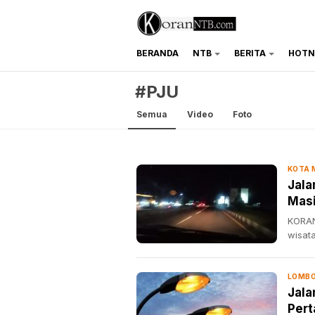
BERANDA
NTB
BERITA
HOTN
koranntb.com
#PJU
Semua
Video
Foto
KOTA
Jala
Masi
Proy
KORAN
wisat
LOMBO
Jala
Pert