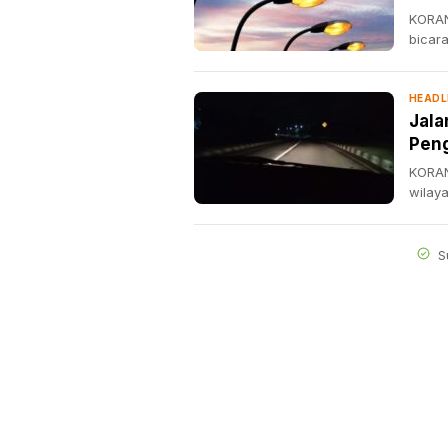
KORAN
bicar
HEADL
Jala
Pen
KORAN
wilay
S