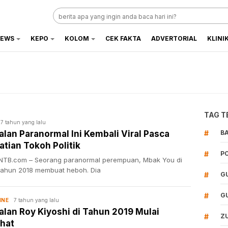
EWS
KEPO
KOLOM
CEK FAKTA
ADVERTORIAL
KLINI
TAG T
7 tahun yang lalu
lan Paranormal Ini Kembali Viral Pasca
#
B
tian Tokoh Politik
#
P
NTB.com – Seorang paranormal perempuan, Mbak You di
 tahun 2018 membuat heboh. Dia
#
G
#
G
7 tahun yang lalu
INE
lan Roy Kiyoshi di Tahun 2019 Mulai
#
Z
ihat