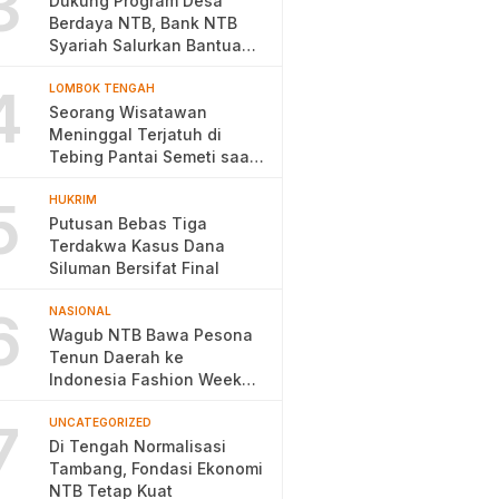
3
Dukung Program Desa
Berdaya NTB, Bank NTB
Syariah Salurkan Bantuan
Budidaya Ayam Petelur
4
LOMBOK TENGAH
Seorang Wisatawan
Meninggal Terjatuh di
Tebing Pantai Semeti saat
Selfie
5
HUKRIM
Putusan Bebas Tiga
Terdakwa Kasus Dana
Siluman Bersifat Final
6
NASIONAL
Wagub NTB Bawa Pesona
Tenun Daerah ke
Indonesia Fashion Week
2026
7
UNCATEGORIZED
Di Tengah Normalisasi
Tambang, Fondasi Ekonomi
NTB Tetap Kuat