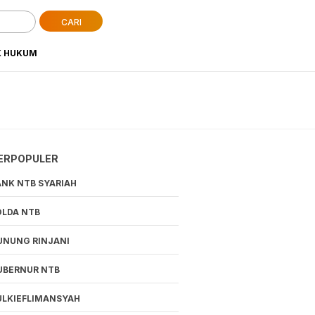
CARI
K HUKUM
ERPOPULER
ANK NTB SYARIAH
OLDA NTB
UNUNG RINJANI
UBERNUR NTB
ULKIEFLIMANSYAH