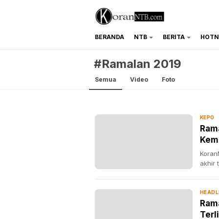
BERANDA
NTB
BERITA
HOTN
koranntb.com
#Ramalan 2019
Semua
Video
Foto
KEPO
Rama
Kema
Koran
akhir
HEADL
Rama
Terl