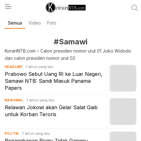
Semua
Video
Foto
koranntb.com
#Samawi
KoranNTB.com – Calon presiden nomor urut 01 Joko Widodo
dan calon presiden nomor urut 02
7 tahun yang lalu
HEADLINE
Prabowo Sebut Uang RI ke Luar Negeri,
Samawi NTB: Sandi Masuk Panama
Papers
7 tahun yang lalu
NASIONAL
Relawan Jokowi akan Gelar Salat Gaib
untuk Korban Teroris
7 tahun yang lalu
POLITIK
Penangkapan Romy Tidak Ganggu