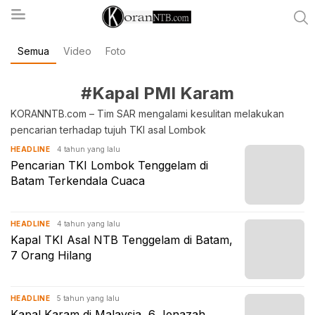
Semua
Video
Foto
koranntb.com
#Kapal PMI Karam
KORANNTB.com – Tim SAR mengalami kesulitan melakukan
pencarian terhadap tujuh TKI asal Lombok
4 tahun yang lalu
HEADLINE
Pencarian TKI Lombok Tenggelam di
Batam Terkendala Cuaca
4 tahun yang lalu
HEADLINE
Kapal TKI Asal NTB Tenggelam di Batam,
7 Orang Hilang
5 tahun yang lalu
HEADLINE
Kapal Karam di Malaysia, 6 Jenazah