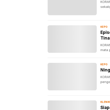
KORAN
sekal
KEPO
Epis
Tin
KORAN
mata 
KEPO
Ning
KORAN
pengo
KLENI
Siap