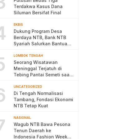
3
Putusan Bebas Tiga
Terdakwa Kasus Dana
Siluman Bersifat Final
4
EKBIS
Dukung Program Desa
Berdaya NTB, Bank NTB
Syariah Salurkan Bantuan
Budidaya Ayam Petelur
5
LOMBOK TENGAH
Seorang Wisatawan
Meninggal Terjatuh di
Tebing Pantai Semeti saat
Selfie
6
UNCATEGORIZED
Di Tengah Normalisasi
Tambang, Fondasi Ekonomi
NTB Tetap Kuat
7
NASIONAL
Wagub NTB Bawa Pesona
Tenun Daerah ke
Indonesia Fashion Week