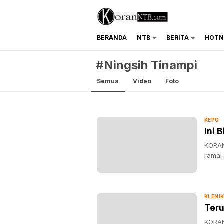
BERANDA
NTB
BERITA
HOTN
koranntb.com
#Ningsih Tinampi
Semua
Video
Foto
KEPO
Ini 
KORAN
ramai
KLENI
Teru
KORAN