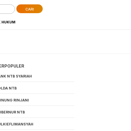
CARI
K HUKUM
ERPOPULER
ANK NTB SYARIAH
OLDA NTB
UNUNG RINJANI
UBERNUR NTB
ULKIEFLIMANSYAH