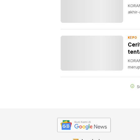
KORAN
akhir-
KEPO
Ceri
tent
KORAN
merup
S