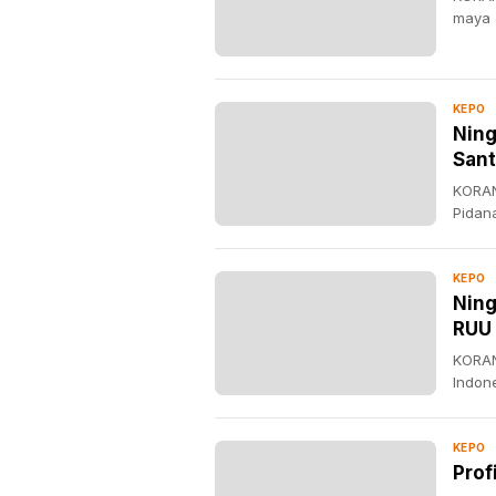
maya 
KEPO
Ning
Sant
KORAN
Pidan
KEPO
Ning
RUU
KORAN
Indon
KEPO
Prof