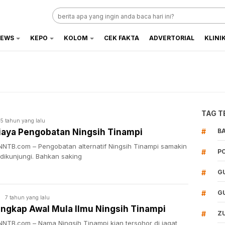
EWS
KEPO
KOLOM
CEK FAKTA
ADVERTORIAL
KLINI
TAG T
5 tahun yang lalu
Biaya Pengobatan Ningsih Tinampi
#
B
NTB.com – Pengobatan alternatif Ningsih Tinampi samakin
#
P
 dikunjungi. Bahkan saking
#
G
#
G
7 tahun yang lalu
K
ngkap Awal Mula Ilmu Ningsih Tinampi
#
Z
NTB.com – Nama Ningsih Tinampi kian tersohor di jagat